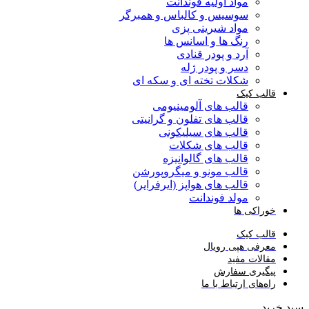
مواد اولیه فوندانت
سوسیس و کالباس و همبرگر
مواد شیرینی پزی
رنگ ها و اسانس ها
آرد و پودر قنادی
دسر و پودر ژله
شکلات تخته ای و سکه ای
قالب کیک
قالب های آلومینیومی
قالب های تفلون و گرانیتی
قالب های سیلیکونی
قالب های شکلات
قالب های گالوانیزه
قالب مونو و میگروپورشن
قالب های هواپز (ایرفرایر)
مولد فوندانت
خوراکی ها
قالب کیک
معرفی هپی رویال
مقالات مفید
پیگیری سفارش
راه‌های ارتباط با ما
سبد خرید