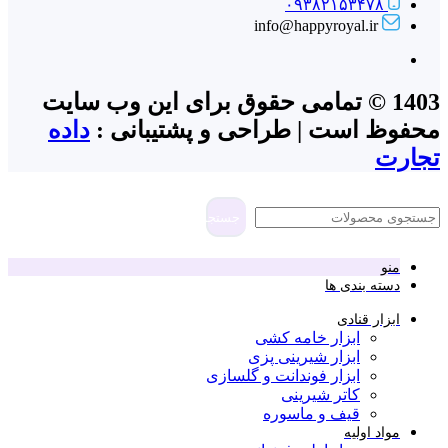
۰۹۳۸۲۱۵۳۴۷۸
info@happyroyal.ir
1403 © تمامی حقوق برای این وب سایت
محفوظ است | طراحی و پشتیبانی :
داده
تجارت
جستجو
منو
دسته بندی ها
ابزار قنادی
ابزار خامه کشی
ابزار شیرینی پزی
ابزار فوندانت و گلسازی
کاتر شیرینی
قیف و ماسوره
مواد اولیه