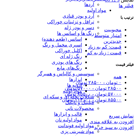
آردها
فیلتر ها
مواد اولیه
آرد و پودر قنادی
ترتیب با
ترافل و تزئینات خوراکی
دسر و پودر ژله
محبوبیت
رنگ ها و اسانس ها
امتیاز متوسط
اسانس (طعم دهنده)
جدیدترین
اسپری مخمل و رنگ
قیمت: کم به زیاد
اکلیل خوراکی
قیمت : زیاد به کم
رنگ ژله ای
رنگ های پودری
فیلتر قیمت
رنگ‌های مایع
سوسیس و کالباس و همبرگر
همه
ابزارها
۰
تومان
-
۲۸۵۰۰
تومان
ادویه ها
۲۸۵۰۰
تومان
-
۵۷۰۰۰
تومان
مواد اولیه
۵۷۰۰۰
تومان
-
۸۵۵۰۰
تومان
شکلات تخته ای و سکه ای
۸۵۵۰۰
تومان
-
۱۱۴۰۰۰
تومان
فیلینگ و تاپینگ
محصولات نانی
قالب و ابزارها
نمایش سریع
مواد اولیه نان
افزودن به علاقه مندی
مواد اولیه فوندانت
افزودن به سبد خرید
مواد شیرینی پزی