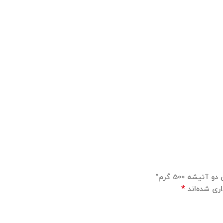
یشه 500 گرم”
*
ری شده‌اند