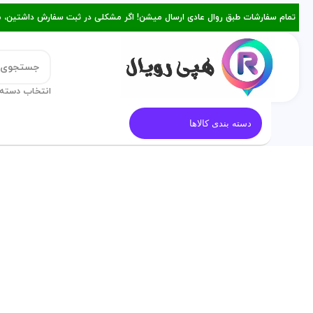
تمام سفارشات طبق روال عادی ارسال میشن! اگر مشکلی در ثبت سفارش داشتین، میتونین با ۰۹۳۸۲۱۵۳۴۷۸ از طریق روبیکا یا تماس د
انتخاب دسته 
قالب کیک
معرفی هپی رویال
م
دسته بندی کالاها
برای بزرگنمایی کلیک کنید