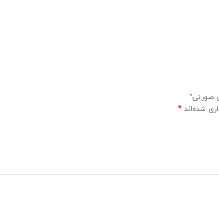
س صورتی”
*
ری شده‌اند