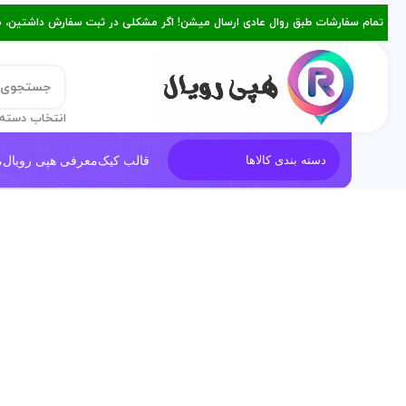
تمام سفارشات طبق روال عادی ارسال میشن! اگر مشکلی در ثبت سفارش داشتین، میتونین با ۰۹۳۸۲۱۵۳۴۷۸ از طریق روبیکا یا تماس د
انتخاب دسته 
قالب کیک
معرفی هپی رویال
م
دسته بندی کالاها
فروخته شده
برای بزرگنمایی کلیک کنید