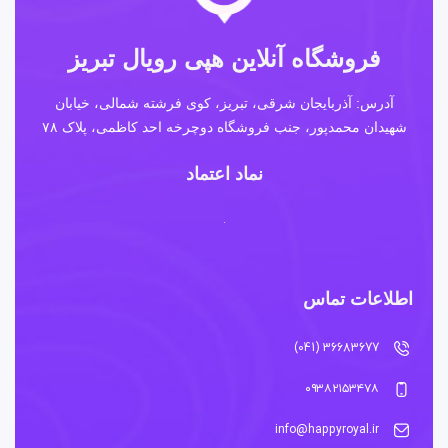
فروشگاه آنلاین هپی رویال تبریز
آدرس: آذربایجان شرقی، تبریز، کوی فرشته شمالی، خیابان
شهیدان محمدپور، جنب فروشگاه دوچرخه احد کاظمی، پلاک ۷۸
نماد اعتماد
اطلاعات تماس
36683677 (041)
۰۹۳۸۲۱۵۳۴۷۸
info@happyroyal.ir