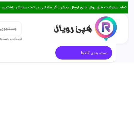
تمام سفارشات طبق روال عادی ارسال میشن! اگر مشکلی در ثبت سفارش داشتین، میتونین با ۰۹۳۸۲۱۵۳۴۷۸ از طریق روبیکا یا تماس د
انتخاب دسته 
قالب کیک
معرفی هپی رویال
م
دسته بندی کالاها
فروخته شده
برای بزرگنمایی کلیک کنید