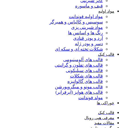
کاتر شیرینی
قیف و ماسوره
مواد اولیه
مواد اولیه فوندانت
سوسیس و کالباس و همبرگر
مواد شیرینی پزی
رنگ ها و اسانس ها
آرد و پودر قنادی
دسر و پودر ژله
شکلات تخته ای و سکه ای
قالب کیک
قالب های آلومینیومی
قالب های تفلون و گرانیتی
قالب های سیلیکونی
قالب های شکلات
قالب های گالوانیزه
قالب مونو و میگروپورشن
قالب های هواپز (ایرفرایر)
مولد فوندانت
خوراکی ها
قالب کیک
معرفی هپی رویال
مقالات مفید
پیگیری سفارش