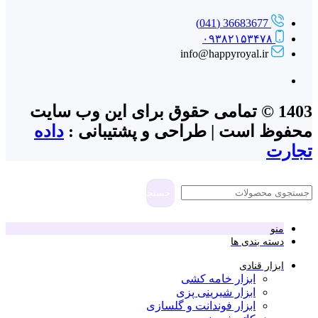
36683677 (041)
۰۹۳۸۲۱۵۳۴۷۸
info@happyroyal.ir
1403 © تمامی حقوق برای این وب سایت
محفوظ است | طراحی و پشتیبانی :
داده
تجارت
جستجو
منو
دسته بندی ها
ابزار قنادی
ابزار خامه کشی
ابزار شیرینی پزی
ابزار فوندانت و گلسازی