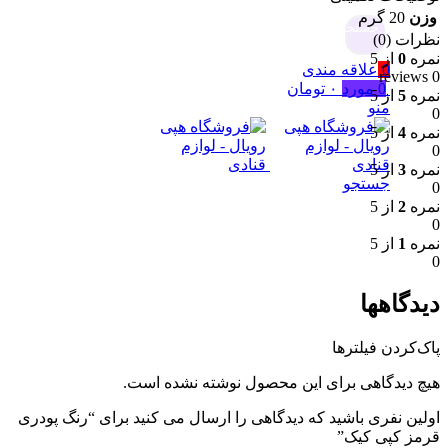
وزن
20 گرم
جستجو
نظرات (0)
نمره
0
از 5
0
علاقه مندی
0 reviews
0
مورد
۰
تومان
نمره
5
از 5
منو
0
نمره
4
از 5
0
نمره
3
از 5
جستجو
0
نمره
2
از 5
0
نمره
1
از 5
0
دیدگاهها
پاک‌کردن فیلترها
هیچ دیدگاهی برای این محصول نوشته نشده است.
اولین نفری باشید که دیدگاهی را ارسال می کنید برای “رنگ پودری
قرمز کپی کیک”