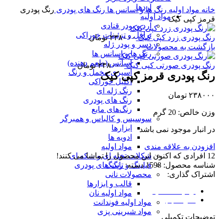
برای بزرگنمایی کلیک کنید
آردها
خانه
مواد اولیه
رنگ ها و اسانس ها
رنگ های پودری
رنگ پودری
مواد اولیه
قرمز کپی کیک
آرد و پودر قنادی
ترافل و تزئینات خوراکی
رنگ پودری زرد کپی کیک
۲۳۸۰۰۰
تومان
دسر و پودر ژله
بازگشت به محصولات
رنگ ها و اسانس ها
اسانس (طعم دهنده)
رنگ پودری صورتی کپی کیک
۲۳۸۰۰۰
تومان
اسپری مخمل و رنگ
رنگ پودری قرمز کپی کیک
اکلیل خوراکی
رنگ ژله ای
۲۳۸۰۰۰
تومان
رنگ های پودری
رنگ‌های مایع
وزن خالص: 20 گرم
سوسیس و کالباس و همبرگر
ابزارها
در انبار موجود نمی باشد
ادویه ها
افزودن به علاقه مندی
مواد اولیه
12
افرادی که اکنون این محصول را تماشا می کنند!
شکلات تخته ای و سکه ای
شناسه محصول:
1598
دسته:
رنگ های پودری
فیلینگ و تاپینگ
اشتراک گذاری:
محصولات نانی
قالب و ابزارها
توضیحات تکمیلی
مواد اولیه نان
نظرات (0)
مواد اولیه فوندانت
مواد شیرینی پزی
توضیحات تکمیلی