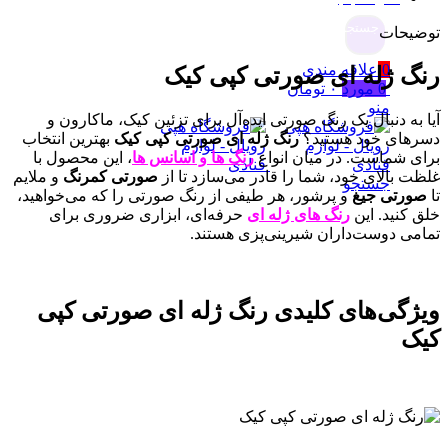
جستجو
توضیحات
0
علاقه مندی
رنگ ژله ای صورتی کپی کیک
0
مورد
۰
تومان
منو
آیا به دنبال یک رنگ صورتی ایده‌آل برای تزئین کیک، ماکارون و
دسرهای خود هستید؟
رنگ ژله ای صورتی کپی کیک
بهترین انتخاب
برای شماست. در میان انواع
رنگ ها و اسانس ها
، این محصول با
غلظت بالای خود، شما را قادر می‌سازد تا از
صورتی کمرنگ
و ملایم
جستجو
تا
صورتی جیغ
و پرشور، هر طیفی از رنگ صورتی را که می‌خواهید،
خلق کنید. این
رنگ های ژله ای
حرفه‌ای، ابزاری ضروری برای
تمامی دوست‌داران شیرینی‌پزی هستند.
ویژگی‌های کلیدی رنگ ژله ای صورتی کپی
کیک