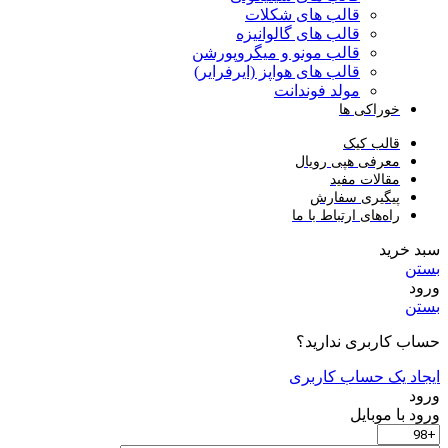
قالب های شکلات
قالب های گالوانیزه
قالب مونو و میگروپورشن
قالب های هواپز (ایرفرایر)
مولد فوندانت
خوراکی ها
قالب کیک
معرفی هپی رویال
مقالات مفید
پیگیری سفارش
راه‌های ارتباط با ما
سبد خرید
بستن
ورود
بستن
حساب کاربری ندارید؟
ایجاد یک حساب کاربری
ورود
ورود با موبایل