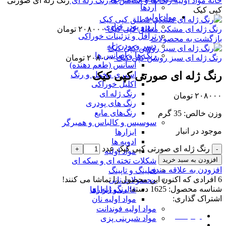
خانه
مواد اولیه
رنگ ها و اسانس ها
رنگ ژله ای
رنگ ژله ای صورتی
آردها
کپی کیک
مواد اولیه
آرد و پودر قنادی
رنگ ژله ای مشکی مطلق کپی کیک
۲۰۸۰۰۰
تومان
ترافل و تزئینات خوراکی
بازگشت به محصولات
دسر و پودر ژله
رنگ ها و اسانس ها
رنگ ژله ای سبز روشن کپی کیک
۲۰۸۰۰۰
تومان
اسانس (طعم دهنده)
رنگ ژله ای صورتی کپی کیک
اسپری مخمل و رنگ
اکلیل خوراکی
رنگ ژله ای
۲۰۸۰۰۰
تومان
رنگ های پودری
رنگ‌های مایع
وزن خالص: 35 گرم
سوسیس و کالباس و همبرگر
موجود در انبار
ابزارها
ادویه ها
رنگ ژله ای صورتی کپی کیک عدد
مواد اولیه
افزودن به سبد خرید
شکلات تخته ای و سکه ای
افزودن به علاقه مندی
فیلینگ و تاپینگ
6
افرادی که اکنون این محصول را تماشا می کنند!
محصولات نانی
شناسه محصول:
1625
دسته:
رنگ ژله ای
قالب و ابزارها
اشتراک گذاری:
مواد اولیه نان
مواد اولیه فوندانت
توضیحات
مواد شیرینی پزی
نظرات (0)