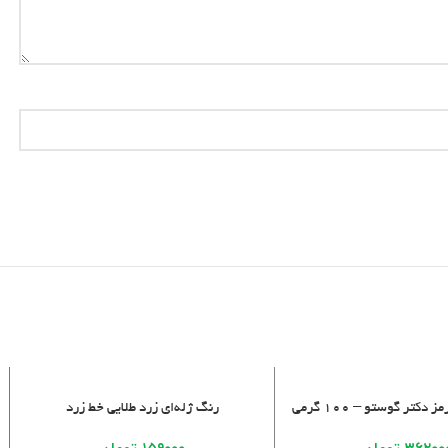
خرید
افزودن به سبد خرید
دکتر گوستو – 100 گرمی
رنگ ژله‌ای زرد طلایی خط زرد