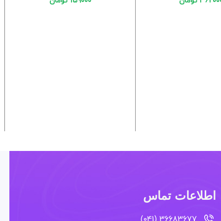
۳۶۲۰۰
تومان
۱۵۹۰۰۰
تومان
اطلاعات تماس
36683677 (041)