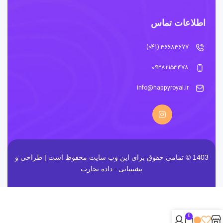
اطلاعات تماس
36683677 (041)
۰۹۳۸۲۱۵۳۴۷۸
info@happyroyal.ir
1403 © تمامی حقوق برای این وب سایت محفوظ است | طراحی و
پشتیبانی :
داده تجارت
0