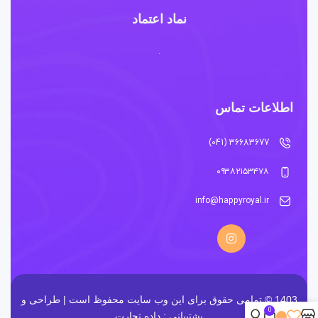
نماد اعتماد
اطلاعات تماس
36683677 (041)
۰۹۳۸۲۱۵۳۴۷۸
info@happyroyal.ir
1403 © تمامی حقوق برای این وب سایت محفوظ است | طراحی و
0
پشتیبانی :
داده تجارت