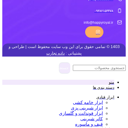
۰۹۳۸۲۱۵۳۴۷۸
info@happyroyal.ir
1403 © تمامی حقوق برای این وب سایت محفوظ است | طراحی و
پشتیبانی :
داده تجارت
جستجو
منو
دسته بندی ها
ابزار قنادی
ابزار خامه کشی
ابزار شیرینی پزی
ابزار فوندانت و گلسازی
کاتر شیرینی
قیف و ماسوره