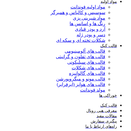
مواد اولیه
مواد اولیه فوندانت
سوسیس و کالباس و همبرگر
مواد شیرینی پزی
رنگ ها و اسانس ها
آرد و پودر قنادی
دسر و پودر ژله
شکلات تخته ای و سکه ای
قالب کیک
قالب های آلومینیومی
قالب های تفلون و گرانیتی
قالب های سیلیکونی
قالب های شکلات
قالب های گالوانیزه
قالب مونو و میگروپورشن
قالب های هواپز (ایرفرایر)
مولد فوندانت
خوراکی ها
قالب کیک
معرفی هپی رویال
مقالات مفید
پیگیری سفارش
راه‌های ارتباط با ما