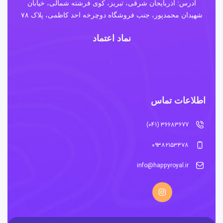
آدرس: آذربایجان شرقی، تبریز، کوی فرشته شمالی، خیابان
شهیدان محمدپور، جنب فروشگاه دوچرخه احد کاظمی، پلاک ۷۸
نماد اعتماد
اطلاعات تماس
36683677 (041)
۰۹۳۸۲۱۵۳۴۷۸
info@happyroyal.ir