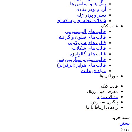
رنگ ها و اسانس ها
آرد و پودر قنادی
دسر و پودر ژله
شکلات تخته ای و سکه ای
قالب کیک
قالب های آلومینیومی
قالب های تفلون و گرانیتی
قالب های سیلیکونی
قالب های شکلات
قالب های گالوانیزه
قالب مونو و میگروپورشن
قالب های هواپز (ایرفرایر)
مولد فوندانت
خوراکی ها
قالب کیک
معرفی هپی رویال
مقالات مفید
پیگیری سفارش
راه‌های ارتباط با ما
سبد خرید
بستن
ورود