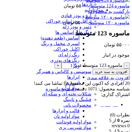
آردها
ماسوره 124 متوسط
۵۵۰۰۰
تومان
مواد اولیه
بازگشت به محصولات
آرد و پودر قنادی
ترافل و تزئینات خوراکی
ماسوره ۱۲۰ متوسط
۵۵۰۰۰
تومان
دسر و پودر ژله
ماسوره 123 متوسط
رنگ ها و اسانس ها
اسانس (طعم دهنده)
اسپری مخمل و رنگ
۵۵۰۰۰
تومان
اکلیل خوراکی
رنگ ژله ای
موجود در انبار
رنگ های پودری
ماسوره 123 متوسط عدد
رنگ‌های مایع
سوسیس و کالباس و همبرگر
افزودن به سبد خرید
ابزارها
افزودن به علاقه مندی
ادویه ها
20
افرادی که اکنون این محصول را تماشا می کنند!
مواد اولیه
شناسه محصول:
1071
دسته:
قیف و ماسوره
شکلات تخته ای و سکه ای
اشتراک گذاری:
فیلینگ و تاپینگ
نظرات (0)
محصولات نانی
قالب و ابزارها
نظرات (0)
مواد اولیه نان
نمره
0
از 5
مواد اولیه فوندانت
0 reviews
مواد شیرینی پزی
نمره
5
از 5