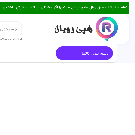
تمام سفارشات طبق روال عادی ارسال میشن! اگر مشکلی در ثبت سفارش داشتین، میتونین با ۰۹۳۸۲۱۵۳۴۷۸ از طریق روبیکا یا تماس د
انتخاب دسته 
قالب کیک
معرفی هپی رویال
م
دسته بندی کالاها
فروخته شده
برای بزرگنمایی کلیک کنید