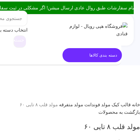
0
تمام سفارشات طبق روال عادی ارسال میشن! اگر مشکلی در ثبت سفارش داشتین، میتونین با ۰۹۳۸۲۱۵۳۴۷۸ از طری
انتخاب دسته ب
جستجو
قالب کیک
معرفی هپی رویال
مقا
دسته بندی کالاها
فروخته شده
برای بزرگنمایی کلیک کنید
خانه
قالب کیک
مولد فوندانت
مولد متفرقه
مولد قلب ۸ تایی ۶۰
بازگشت به محصولات
مولد قلب ۸ تایی ۶۰