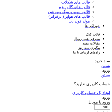
قالب های شکلات
قالب های گالوانیزه
قالب مونو و میگروپورشن
قالب های هواپز (ایرفرایر)
مولد فوندانت
خوراکی ها
قالب کیک
معرفی هپی رویال
مقالات مفید
پیگیری سفارش
راه‌های ارتباط با ما
سبد خرید
بستن
ورود
بستن
حساب کاربری ندارید؟
ایجاد یک حساب کاربری
ورود
ورود با موبایل