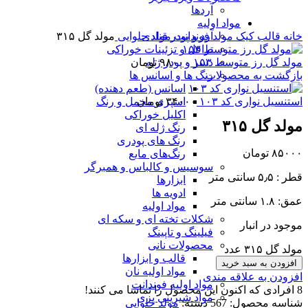
آردها
مواد اولیه
خانه
قالب کیک
مولد فوندانت
مولد حلوایی
مولد گل ۳۱۵
آرد و پودر قنادی
ترافل و تزئینات خوراکی
مولد گل رز متوسط ۱۵۳
۹۸۰۰۰
تومان
دسر و پودر ژله
بازگشت به محصولات
رنگ ها و اسانس ها
اسانس (طعم دهنده)
استنسیل نواری کد ۱۰۳
۳۴۰۰۰
تومان
اسپری مخمل و رنگ
اکلیل خوراکی
مولد گل ۳۱۵
رنگ ژله ای
رنگ های پودری
۸۵۰۰۰
تومان
رنگ‌های مایع
سوسیس و کالباس و همبرگر
قطر : ۵٫۵ سانتی متر
ابزارها
ادویه ها
عمق: ۱.۸ سانتی متر
مواد اولیه
شکلات تخته ای و سکه ای
موجود در انبار
فیلینگ و تاپینگ
محصولات نانی
مولد گل ۳۱۵ عدد
قالب و ابزارها
افزودن به سبد خرید
مواد اولیه نان
افزودن به علاقه مندی
مواد اولیه فوندانت
8
افرادی که اکنون این محصول را تماشا می کنند!
مواد شیرینی پزی
شناسه محصول:
567
دسته:
مولد حلوایی