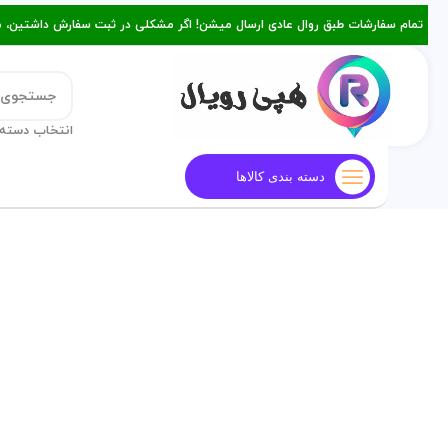
تمام سفارشات طبق روال عادی ارسال میشن! اگر مشکلی در ثبت سفارش داشتین، میتونین با ۰۹۳۸۲۱۵۳۴۷۸ از طریق روبیکا یا تماس د
انتخاب دسته 
قالب کیک
معرفی هپی رویال
م
دسته بندی کالاها
فروخته شده
برای بزرگنمایی کلیک کنید