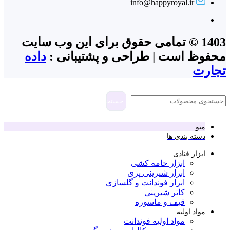
info@happyroyal.ir
1403 © تمامی حقوق برای این وب سایت
محفوظ است | طراحی و پشتیبانی :
داده
تجارت
جستجو
منو
دسته بندی ها
ابزار قنادی
ابزار خامه کشی
ابزار شیرینی پزی
ابزار فوندانت و گلسازی
کاتر شیرینی
قیف و ماسوره
مواد اولیه
مواد اولیه فوندانت