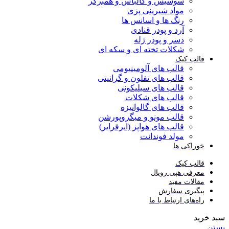
سوسیس و کالباس و همبرگر
مواد شیرینی پزی
رنگ ها و اسانس ها
آرد و پودر قنادی
دسر و پودر ژله
شکلات تخته ای و سکه ای
قالب کیک
قالب های آلومینیومی
قالب های تفلون و گرانیتی
قالب های سیلیکونی
قالب های شکلات
قالب های گالوانیزه
قالب مونو و میگروپورشن
قالب های هواپز (ایرفرایر)
مولد فوندانت
خوراکی ها
قالب کیک
معرفی هپی رویال
مقالات مفید
پیگیری سفارش
راه‌های ارتباط با ما
سبد خرید
بستن