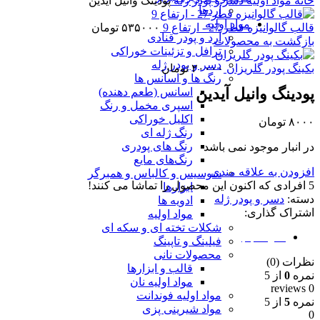
خانه
مواد اولیه
دسر و پودر ژله
پودینگ وانیل آیدین
آردها
مواد اولیه
قالب گالوانیزه قطر 27 - ارتفاع 9
۵۳۵۰۰۰
تومان
آرد و پودر قنادی
بازگشت به محصولات
ترافل و تزئینات خوراکی
دسر و پودر ژله
بکینگ پودر گلریزان
۲۰۰۰۰
تومان
رنگ ها و اسانس ها
پودینگ وانیل آیدین
اسانس (طعم دهنده)
اسپری مخمل و رنگ
اکلیل خوراکی
۸۰۰۰
تومان
رنگ ژله ای
رنگ های پودری
در انبار موجود نمی باشد
رنگ‌های مایع
افزودن به علاقه مندی
سوسیس و کالباس و همبرگر
5
افرادی که اکنون این محصول را تماشا می کنند!
ابزارها
دسته:
دسر و پودر ژله
ادویه ها
اشتراک گذاری:
مواد اولیه
شکلات تخته ای و سکه ای
نظرات (0)
فیلینگ و تاپینگ
محصولات نانی
نظرات (0)
قالب و ابزارها
نمره
0
از 5
مواد اولیه نان
0 reviews
مواد اولیه فوندانت
نمره
5
از 5
مواد شیرینی پزی
0