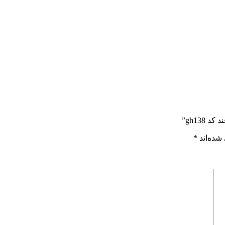
gh138”
شده‌اند
*