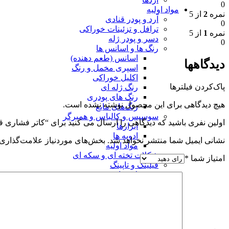
0
مواد اولیه
نمره
2
از 5
آرد و پودر قنادی
0
ترافل و تزئینات خوراکی
نمره
1
از 5
دسر و پودر ژله
0
رنگ ها و اسانس ها
اسانس (طعم دهنده)
دیدگاهها
اسپری مخمل و رنگ
اکلیل خوراکی
پاک‌کردن فیلترها
رنگ ژله ای
رنگ های پودری
هیچ دیدگاهی برای این محصول نوشته نشده است.
رنگ‌های مایع
سوسیس و کالباس و همبرگر
اولین نفری باشید که دیدگاهی را ارسال می کنید برای “کاتر فشاری قند کد 
ابزارها
ادویه ها
نشانی ایمیل شما منتشر نخواهد شد.
بخش‌های موردنیاز علامت‌گذاری 
مواد اولیه
شکلات تخته ای و سکه ای
امتیاز شما
*
فیلینگ و تاپینگ
محصولات نانی
قالب و ابزارها
مواد اولیه نان
مواد اولیه فوندانت
مواد شیرینی پزی