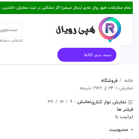
تمام سفارشات طبق روال عادی ارسال میشن! اگر مشکلی در ثبت سفارش داشتین، میتونین با ۰۹۳۸۲۱۵۳۴۷۸ از طریق روبیکا یا تماس د
انتخاب دسته 
قالب کیک
معرفی هپی رویال
م
دسته بندی کالاها
خانه
فروشگاه
نمایش 1–24 از 1966 نتیجه
نمایش
9
12
36
نمایش نوار کناری
فیلتر ها
ترتیب با
محبوبیت