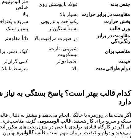
فلز آلومینیوم
بدنه
فولاد با پوشش روی
خالص
مت در برابر حرارت
بسیار بالا
بالا
 حرارت
یکنواخت و تدریجی
سریع و یکنواخت
قالب
نسبتاً سنگین‌تر
بسیار سبک
مت در برابر
در صورت مراقبت بالا
ذاتاً مقاوم‌تر
زدگی
شیرینی، تارت،
ب برای
کیک، دسر، براونی
بیسکوییت
ت
اقتصادی‌تر
کمی گران‌تر
 طولانی‌مدت
بالا
متوسط تا بالا
م قالب بهتر است؟ پاسخ بستگی به نیاز شما
د
خت های روزمره یا خانگی انجام می‌دهید و بیشتر به دنبال قالبی
و سریع برای کار هستید،
قالب آلومینیومی
گزینه مناسب‌تری است.
گر در کارگاه قنادی، تولیدی یا حتی در منزل پخت‌های مکرر انجام
ید و دوام و کیفیت برایتان مهم است،
قالب گالوانیزه
بهترین