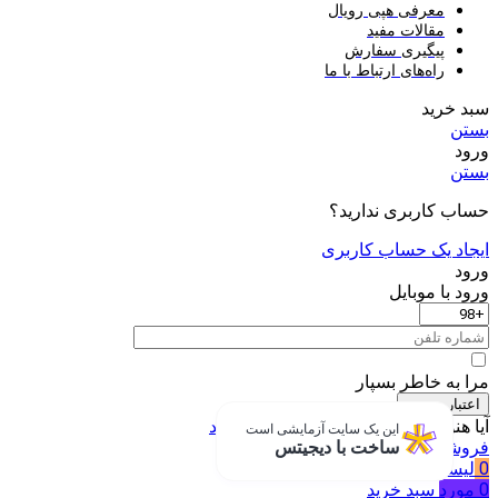
عرفی هپی رویال
قالات مفید
یگیری سفارش
اه‌های ارتباط با ما
ید
اربری ندارید؟
یک حساب کاربری
 موبایل
خاطر بسپار
 سنجی
ز عضو نشده؟
اکنون ثبت نام کنید
این یک سایت آزمایشی است
ه
ساخت با دیجیتس
علاقه مندی ها
سبد خرید