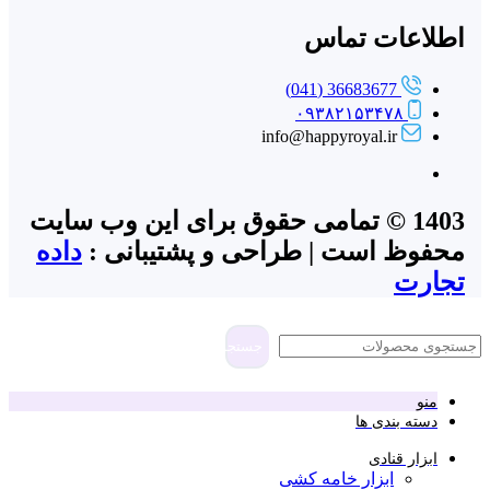
اعات تماس
36683677 (041)
۰۹۳۸۲۱۵۳۴۷۸
info@happyroyal.ir
1403 © تمامی حقوق برای این وب سایت
وظ است | طراحی و پشتیبانی :
داده
رت
جستجو
نو
سته بندی ها
بزار قنادی
ابزار خامه کشی