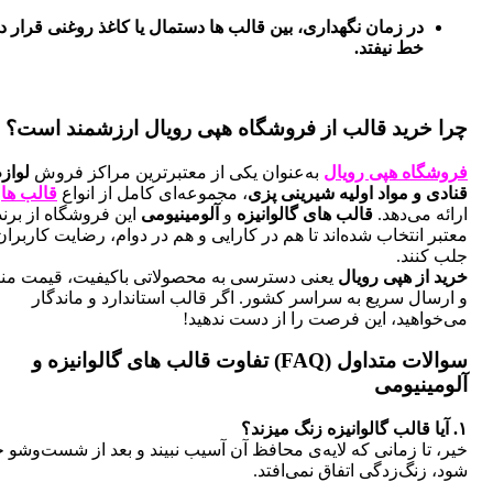
در زمان نگهداری، بین قالب ها دستمال یا کاغذ روغنی قرار دهید تا
خط نیفتد.
خرید قالب از فروشگاه هپی رویال ارزشمند است؟
گاه هپی رویال
به‌عنوان یکی از معتبرترین مراکز فروش
لوازم
 و مواد اولیه شیرینی پزی
، مجموعه‌ای کامل از انواع
قالب ها
را
 می‌دهد.
قالب های گالوانیزه
و
آلومینیومی
این فروشگاه از برندهای
 انتخاب شده‌اند تا هم در کارایی و هم در دوام، رضایت کاربران را
نند.
از هپی رویال
یعنی دسترسی به محصولاتی باکیفیت، قیمت مناسب
ال سریع به سراسر کشور. اگر قالب استاندارد و ماندگار
اهید، این فرصت را از دست ندهید!
سوالات متداول (FAQ) تفاوت قالب های گالوانیزه و
ینیومی
تا زمانی که لایه‌ی محافظ آن آسیب نبیند و بعد از شست‌وشو خشک
زنگ‌زدگی اتفاق نمی‌افتد.