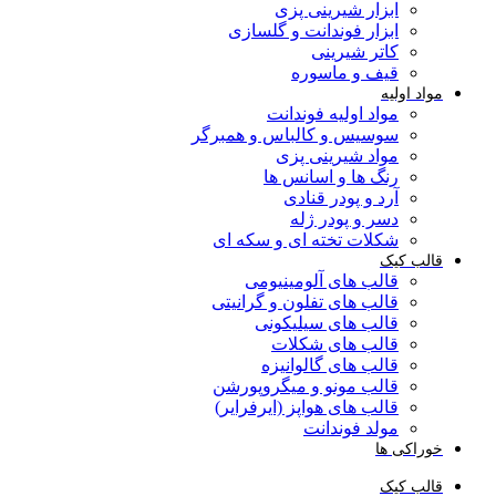
ابزار شیرینی پزی
ابزار فوندانت و گلسازی
کاتر شیرینی
قیف و ماسوره
واد اولیه
مواد اولیه فوندانت
سوسیس و کالباس و همبرگر
مواد شیرینی پزی
رنگ ها و اسانس ها
آرد و پودر قنادی
دسر و پودر ژله
شکلات تخته ای و سکه ای
الب کیک
قالب های آلومینیومی
قالب های تفلون و گرانیتی
قالب های سیلیکونی
قالب های شکلات
قالب های گالوانیزه
قالب مونو و میگروپورشن
قالب های هواپز (ایرفرایر)
مولد فوندانت
وراکی ها
الب کیک