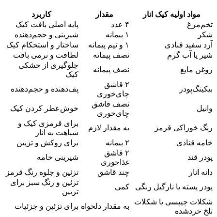
مواد اولیه کیک انار
مقدار
کاربرد
تخم‌مرغ
۴ عدد
پایه اصلی بافت کیک
شکر
۱ پیمانه
شیرینی و حجم‌دهنده
آرد سفید قنادی
۱ و نیم پیمانه
ساختار و استحکام کیک
شیر یا آب گرم
نصف پیمانه
لطافت و نرمی بافت
جلوگیری از خشکی
روغن مایع
نصف پیمانه
کیک
۲ قاشق
بیکینگ‌پودر
پف‌دهنده و حجم‌دهنده
چای‌خوری
نصف قاشق
وانیل
خوش‌عطر کردن کیک
چای‌خوری
برای قرمزی کیک و
رنگ خوراکی قرمز
به مقدار لازم
شباهت به انار
خامه قنادی
۲ پیمانه
برای روکش و تزیین
۲ قاشق
پودر قند
شیرینی خامه
غذاخوری
دانه انار
چند قاشق
تزئین و جلوه رنگ قرمز
تزئین و رنگ سبز برای
پودر پسته یا نارگیل رنگی
کمی
تزیین
شکلات چیپسی یا شکلات
به مقدار دلخواه
برای تزئین و جزئیات
تلخ خردشده