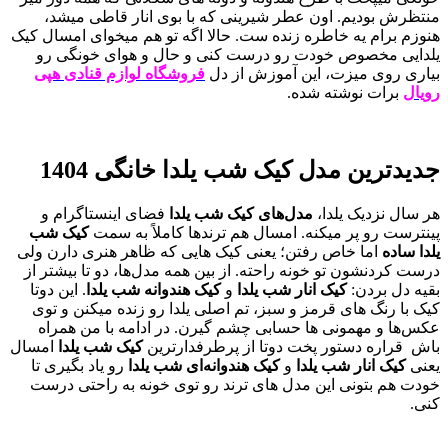
منتظرش بودیم. اون عطر شیرینی که با بوی انار قاطی میشد،
هنوزم برام یه خاطره زنده‌ ست. حالا اگه تو هم میخوای امسال کیک
یلدایی مخصوص خودت رو درست کنی و حال و هوای خونگی رو
بیاری روی میزت، این آموزش از دل
فروشگاه لوازم قنادی
هپی
رویال
برات نوشته شده.
جدیدترین مدل کیک شب یلدا خانگی 1404
هر سال نزدیک یلدا،
مدل‌های کیک شب یلدا
فضای اینستاگرام و
پینترست رو پر میکنه. امسال هم ترندها کاملاً به سمت
کیک‌ شب
یلدا ساده
اما خاص رفتن؛ یعنی کیک‌ هایی که ظاهر هنری دارن ولی
درست کردنشون تو خونه راحته. از بین همه مدل‌ها، دو تا بیشتر از
بقیه دل بردن:
کیک انار شب یلدا
و
کیک هندوانه شب یلدا
. این دوتا
کیک با رنگ‌ های قرمز و سبز، تم اصلی یلدا رو زنده میکنن و توی
عکس‌ها و مهمونی‌ ها حسابی چشم‌ گیرن. در ادامه با من همراه
باش قراره دستور پخت دوتا از پرطرفدارترین
کیک‌ شب یلدا
امسال
یعنی
کیک انار شب یلدا
و
کیک هندوانه‌ای شب یلدا
رو یاد بگیری تا
خودت هم بتونی این مدل‌ های ترند رو توی خونه به راحتی درست
کنی.