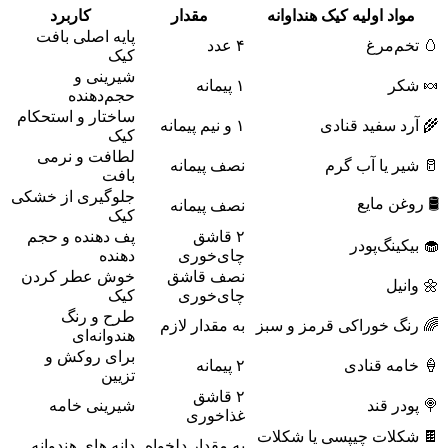
مواد اولیه کیک هنداوانه
مقدار
کاربرد
پایه اصلی بافت
🥚 تخم‌مرغ
۴ عدد
کیک
شیرینی و
🍬 شکر
۱ پیمانه
حجم‌دهنده
ساختار و استحکام
🌾 آرد سفید قنادی
۱ و نیم پیمانه
کیک
لطافت و نرمی
🥛 شیر یا آب گرم
نصف پیمانه
بافت
جلوگیری از خشکی
🛢️ روغن مایع
نصف پیمانه
کیک
۲ قاشق
پف‌ دهنده و حجم‌
🧁 بیکینگ‌پودر
چای‌خوری
دهنده
نصف قاشق
خوش‌ عطر کردن
🌼 وانیل
چای‌خوری
کیک
طرح و رنگ
🌈 رنگ خوراکی قرمز و سبز
به مقدار لازم
هندوانه‌ای
برای روکش و
🍦 خامه قنادی
۲ پیمانه
تزیین
۲ قاشق
🍭 پودر قند
شیرینی خامه
غذاخوری
🍫 شکلات چیپسی یا شکلات
به مقدار دلخواه
دانه‌ های هندوانه