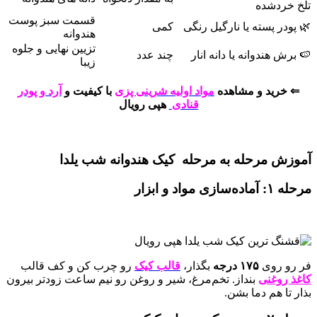
تلخ خردشده
قسمت سبز پوست
🌿 پودر پسته یا نارگیل رنگی
کمی
هندوانه
تزیین نهایی و جلوه
🍉 برش هندوانه یا دانه انار
چند عدد
زیبا
⇐ خرید و مشاهده
مواد اولیه شرینی پزی
با کیفیت و
آرد و پودر
قنادی
هپی رویال
آموزش مرحله به مرحله کیک هندوانه شب یلدا
مرحله ۱: آماده‌سازی مواد و ابزار
فر رو روی
۱۷۵ درجه
بگذار،
قالب کیک
رو چرب کن و کف قالب
کاغذ روغنی
بنداز. تخم‌مرغ، شیر و روغن رو نیم ساعت زودتر بیرون
بذار تا هم‌ دما بشن.