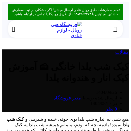
تمام سفارشات طبق روال عادی ارسال میشن! اگر مشکلی در ثبت سفارش
داشتین، میتونین با ۰۹۳۸۲۱۵۳۴۷۸ از طریق روبیکا یا تماس در ارتباط باشید.
مقالات
کیک شب یلدا خانگی 🍰 آموزش
کیک انار و هندوانه یلدا
1404/09/26
ارسال شده توسط
مدیر فروشگاه
در 1404/08/17
0
نظر
هیچ شبی به اندازه‌ شب یلدا بوی خونه، خنده و شیرینی و
کیک شب
یلدا
نمیده! یادمه بچه که بودم، مامانم همیشه شب یلدا یه کیک
خونگی میپخت با طرح هندونه و دونه‌ های شکلاتی که همه دور میز