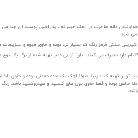
ا خوابانیدن دانه ها ذرت در آهک هیدراته ، به راحتی پوست آن جدا م
می شود.
شیرینی سنتی قرمز رنگ که بسیار ترد بوده و حاوی میوه و سبزیجات 
در کشور هند هم آهک را برای تهیه غذای سنتی خود که پان Paan نام دارد مصرف می کنند. “پان” نوعی 
تبر آن را تهیه کنید زیرا اصولا آهک یک ماده معدنی بوده و حاوی نا
کاملا خالص بوده و فقط حاوی یون های کلسیم و هیدروکسید باشد. رن
اشد.