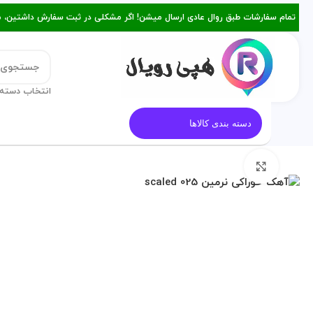
تمام سفارشات طبق روال عادی ارسال میشن! اگر مشکلی در ثبت سفارش داشتین، میتونین با ۰۹۳۸۲۱۵۳۴۷۸ از طریق روبیکا یا تماس د
انتخاب دسته 
قالب کیک
معرفی هپی رویال
م
دسته بندی کالاها
برای بزرگنمایی کلیک کنید