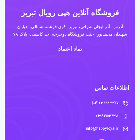
فروشگاه آنلاین هپی رویال تبریز
آدرس: آذربایجان شرقی، تبریز، کوی فرشته شمالی، خیابان
شهیدان محمدپور، جنب فروشگاه دوچرخه احد کاظمی، پلاک ۷۸
نماد اعتماد
اطلاعات تماس
36683677 (041)
۰۹۳۸۲۱۵۳۴۷۸
info@happyroyal.ir