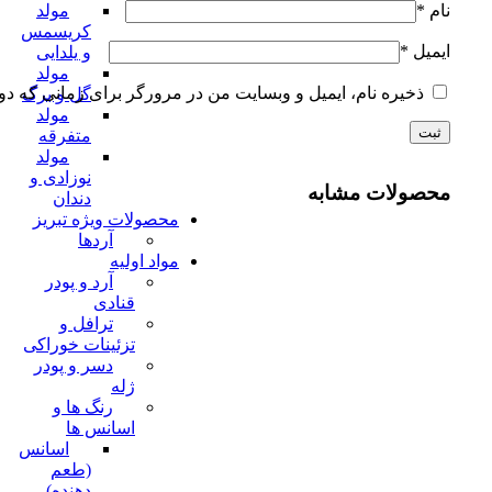
نام
*
مولد
کریسمس
ایمیل
*
و یلدایی
مولد
ذخیره نام، ایمیل و وبسایت من در مرورگر برای زمانی که دو
گل و برگ
مولد
متفرقه
مولد
نوزادی و
محصولات مشابه
دندان
محصولات ویژه تبریز
آردها
مواد اولیه
آرد و پودر
قنادی
ترافل و
تزئینات خوراکی
دسر و پودر
ژله
رنگ ها و
اسانس ها
اسانس
(طعم
دهنده)