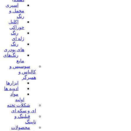
اسپری
مخمل و
رنگ
اکلیل
خوراکی
رنگ
ژله ای
رنگ
های پودری
رنگ‌های
مایع
سوسیس و
کالباس و
همبرگر
ابزارها
ادویه ها
مواد
اولیه
شکلات تخته
ای و سکه ای
فیلینگ و
تاپینگ
محصولات