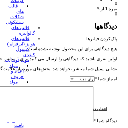
کربنات
0
قالب
نمره
1
از 5
های
0
شکلات
سیلیکونی
دیدگاهها
قالب های
گالوانیزه
قالب های
پاک‌کردن فیلترها
هواپز (ایرفرایر)
هیچ دیدگاهی برای این محصول نوشته نشده است.
کپسول
کاغذی
اولین نفری باشید که دیدگاهی را ارسال می کنید برای “اسانس 
مولد فوندانت
مولد
نشانی ایمیل شما منتشر نخواهد شد.
بخش‌های موردنیاز علامت‌گذ
اعداد و
حروف
امتیاز شما
*
مولد
حاشیه
مولد
حلوایی
مولد
انتخاب دسته بندی
دریایی
مولد
سطوح و
دیدگاه شما
*
بافت