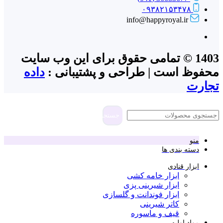
۰۹۳۸۲۱۵۳۴۷۸
info@happyroyal.ir
1403 © تمامی حقوق برای این وب سایت
محفوظ است | طراحی و پشتیبانی :
داده
تجارت
جستجو
منو
دسته بندی ها
ابزار قنادی
ابزار خامه کشی
ابزار شیرینی پزی
ابزار فوندانت و گلسازی
کاتر شیرینی
قیف و ماسوره
مواد اولیه