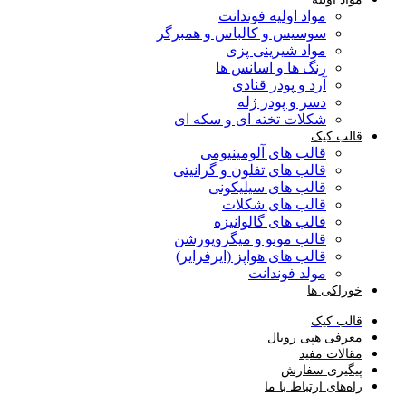
مواد اولیه فوندانت
سوسیس و کالباس و همبرگر
مواد شیرینی پزی
رنگ ها و اسانس ها
آرد و پودر قنادی
دسر و پودر ژله
شکلات تخته ای و سکه ای
قالب کیک
قالب های آلومینیومی
قالب های تفلون و گرانیتی
قالب های سیلیکونی
قالب های شکلات
قالب های گالوانیزه
قالب مونو و میگروپورشن
قالب های هواپز (ایرفرایر)
مولد فوندانت
خوراکی ها
قالب کیک
معرفی هپی رویال
مقالات مفید
پیگیری سفارش
راه‌های ارتباط با ما