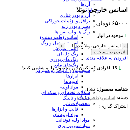
آردها
اسانس خارجی نوتلا
مواد اولیه
آرد و پودر قنادی
ترافل و تزئینات خوراکی
۶۵۰۰۰
تومان
دسر و پودر ژله
رنگ ها و اسانس ها
موجود در انبار
اسانس (طعم دهنده)
اسپری مخمل و رنگ
اسانس خارجی نوتلا عدد
اکلیل خوراکی
افزودن به سبد خرید
رنگ ژله ای
افزودن به علاقه مندی
رنگ های پودری
رنگ‌های مایع
15
افرادی که اکنون این محصول را تماشا می کنند!
سوسیس و کالباس و همبرگر
ابزارها
ادویه ها
مواد اولیه
شناسه محصول:
1562
شکلات تخته ای و سکه ای
دسته:
اسانس (طعم دهنده)
فیلینگ و تاپینگ
محصولات نانی
اشتراک گذاری:
قالب و ابزارها
مواد اولیه نان
مواد اولیه فوندانت
مواد شیرینی پزی