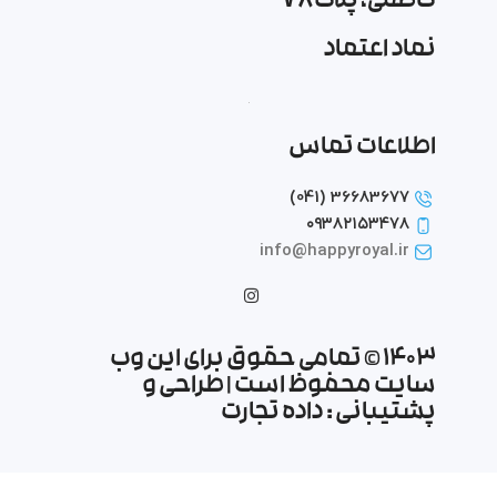
کاظمی، پلاک ۷۸
نماد اعتماد
اطلاعات تماس
36683677 (041)
۰۹۳۸۲۱۵۳۴۷۸
info@happyroyal.ir
1403 © تمامی حقوق برای این وب
سایت محفوظ است | طراحی و
پشتیبانی :
داده تجارت