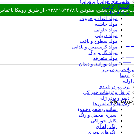
قالب های هواپز (ایرفرایر)
کپسول کاغذی
۰۹ از طریق روبیکا یا تماس در ارتباط باشید.
مولد فوندانت
مولد اعداد و حروف
مولد حاشیه
مولد حلوایی
مولد دریایی
مولد سطوح و بافت
کیک
مولد کریسمس و یلدایی
 هپی رویال
مولد گل و برگ
ت مفید
مولد متفرقه
ری سفارش
مولد نوزادی و دندان
ی ارتباط با ما
لات ویژه تبریز
آردها
 اولیه
آرد و پودر قنادی
ترافل و تزئینات خوراکی
دسر و پودر ژله
وراکی وانیل
رنگ ها و اسانس ها
اسانس (طعم دهنده)
اسپری مخمل و رنگ
اکلیل خوراکی
رنگ ژله ای
رنگ های پودری