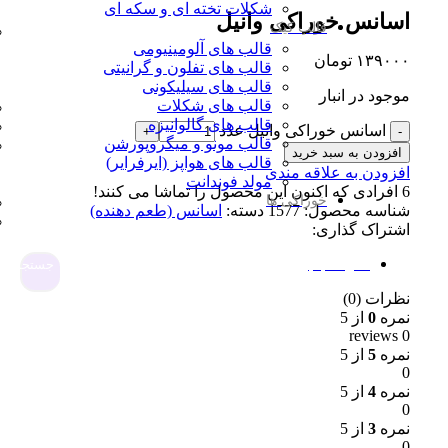
شکلات تخته ای و سکه ای
اسانس خوراکی وانیل
قالب کیک
قالب های آلومینیومی
۱۳۹۰۰۰
تومان
قالب های تفلون و گرانیتی
قالب های سیلیکونی
موجود در انبار
قالب های شکلات
قالب های گالوانیزه
اسانس خوراکی وانیل عدد
قالب مونو و میگروپورشن
افزودن به سبد خرید
قالب های هواپز (ایرفرایر)
افزودن به علاقه مندی
مولد فوندانت
6
افرادی که اکنون این محصول را تماشا می کنند!
خوراکی ها
شناسه محصول:
1577
دسته:
اسانس (طعم دهنده)
اشتراک گذاری:
نظرات (0)
جستجو
نظرات (0)
نمره
0
از 5
0 reviews
نمره
5
از 5
0
نمره
4
از 5
0
نمره
3
از 5
0