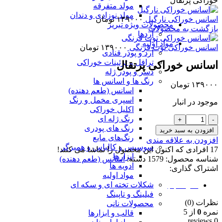
خوراکی پرتقال
مولد متفرقه
مولد نوزادی و دندان
اسانس خوراکی نارگیل
۱۳۹۰۰۰
تومان
محصولات ویژه تبریز
بازگشت به محصولات
آردها
مواد اولیه
اسانس خوراکی توت فرنگی
۱۳۹۰۰۰
تومان
آرد و پودر قنادی
ترافل و تزئینات خوراکی
اسانس خوراکی پرتقال
دسر و پودر ژله
رنگ ها و اسانس ها
۱۳۹۰۰۰
تومان
اسانس (طعم دهنده)
اسپری مخمل و رنگ
موجود در انبار
اکلیل خوراکی
رنگ ژله ای
اسانس
رنگ های پودری
خوراکی
افزودن به سبد خرید
رنگ‌های مایع
پرتقال
افزودن به علاقه مندی
سوسیس و کالباس و همبرگر
عدد
17
افرادی که اکنون این محصول را تماشا می کنند!
ابزارها
شناسه محصول:
1579
دسته:
اسانس (طعم دهنده)
ادویه ها
اشتراک گذاری:
مواد اولیه
شکلات تخته ای و سکه ای
نظرات (0)
فیلینگ و تاپینگ
نظرات (0)
محصولات نانی
نمره
0
از 5
قالب و ابزارها
0 reviews