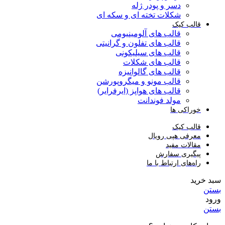
دسر و پودر ژله
شکلات تخته ای و سکه ای
قالب کیک
قالب های آلومینیومی
قالب های تفلون و گرانیتی
قالب های سیلیکونی
قالب های شکلات
قالب های گالوانیزه
قالب مونو و میگروپورشن
قالب های هواپز (ایرفرایر)
مولد فوندانت
خوراکی ها
قالب کیک
معرفی هپی رویال
مقالات مفید
پیگیری سفارش
راه‌های ارتباط با ما
سبد خرید
بستن
ورود
بستن