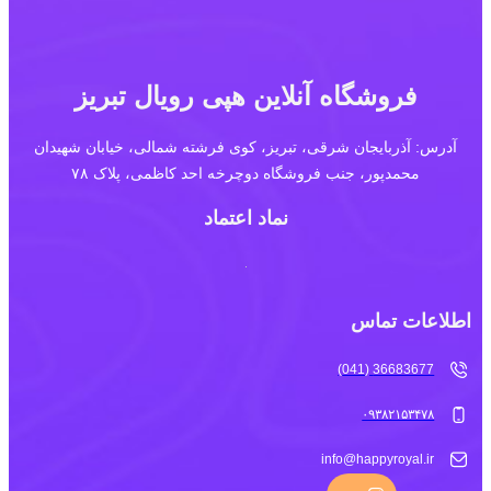
فروشگاه آنلاین هپی رویال تبریز
آدرس: آذربایجان شرقی، تبریز، کوی فرشته شمالی، خیابان شهیدان
محمدپور، جنب فروشگاه دوچرخه احد کاظمی، پلاک ۷۸
نماد اعتماد
اطلاعات تماس
36683677 (041)
۰۹۳۸۲۱۵۳۴۷۸
info@happyroyal.ir