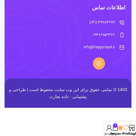
اطلاعات تماس
36683677 (041)
۰۹۳۸۲۱۵۳۴۷۸
info@happyroyal.ir
1403 © تمامی حقوق برای این وب سایت محفوظ است | طراحی و
پشتیبانی :
داده تجارت
0
روشگاه
لیست علاقه مندی ها
سبد خرید
حساب من