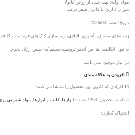
مواد اولیه: تهیه شده از روغن کانولا
میزان کالری: با کالری صفر درصد
تاریخ انقضا: 2026/03
زمینه‌های مصرف: آشپزی،
قنادی
، زیر سازی کیک‌های فوندانت و گاناش
به قول انگلیسی‌ها: من آنقدر ثروتمند نیستم که جنس ارزان بخرم.
در انبار موجود نمی باشد
افزودن به علاقه مندی
14
افرادی که اکنون این محصول را تماشا می کنند!
شناسه محصول:
1354
دسته:
ابزارها
,
قالب و ابزارها
,
مواد شیرینی پزی
اشتراک گذاری:
نظرات (0)