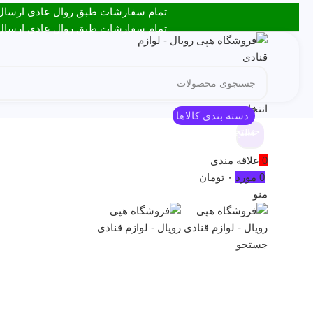
تمام سفارشات طبق روال عادی ارسال میشن! اگر مشکلی در ثب
تمام سفارشات طبق روال عادی ارسال میشن! اگر مشکلی در ثب
انتخاب دسته بندی
دسته بندی کالاها
جستجو
قالب کیک
معرفی هپی رویال
مقالات مفید
پیگیری سفارش
راه‌های 
ورود / ثبت نام
فروخته شده
0
علاقه مندی
0
مورد
۰
تومان
منو
برای بزرگنمایی کلیک کنید
جستجو