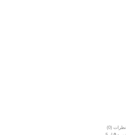
نظرات (0)
نمره
0
از 5