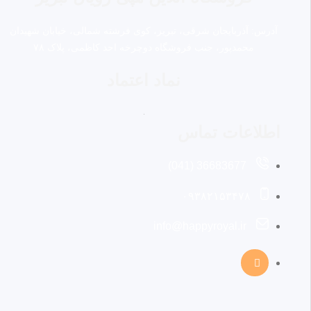
آدرس: آذربایجان شرقی، تبریز، کوی فرشته شمالی، خیابان شهیدان
محمدپور، جنب فروشگاه دوچرخه احد کاظمی، پلاک ۷۸
نماد اعتماد
اطلاعات تماس
36683677 (041)
۰۹۳۸۲۱۵۳۴۷۸
info@happyroyal.ir