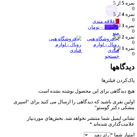
نمره
5
از 5
0
جستجو
نمره
4
از 5
0
0
علاقه مندی
نمره
3
از 5
0
مورد
۰
تومان
0
منو
نمره
2
از 5
0
نمره
1
از 5
0
جستجو
دیدگاهها
پاک‌کردن فیلترها
هیچ دیدگاهی برای این محصول نوشته نشده است.
اولین نفری باشید که دیدگاهی را ارسال می کنید برای “اسپری
مشکی دکتر گوستو”
نشانی ایمیل شما منتشر نخواهد شد.
بخش‌های موردنیاز
علامت‌گذاری شده‌اند
*
امتیاز شما
*