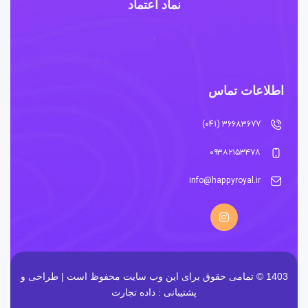
نماد اعتماد
اطلاعات تماس
36683677 (041)
۰۹۳۸۲۱۵۳۴۷۸
info@happyroyal.ir
1403 © تمامی حقوق برای این وب سایت محفوظ است | طراحی و
پشتیبانی :
داده تجارت