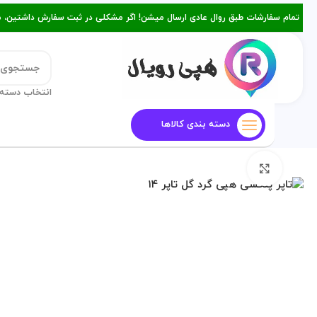
تمام سفارشات طبق روال عادی ارسال میشن! اگر مشکلی در ثبت سفارش داشتین، میتونین با ۰۹۳۸۲۱۵۳۴۷۸ از طریق روبیکا یا تماس د
انتخاب دسته 
دسته بندی کالاها
قالب کیک
معرفی هپی رویال
م
برای بزرگنمایی کلیک کنید