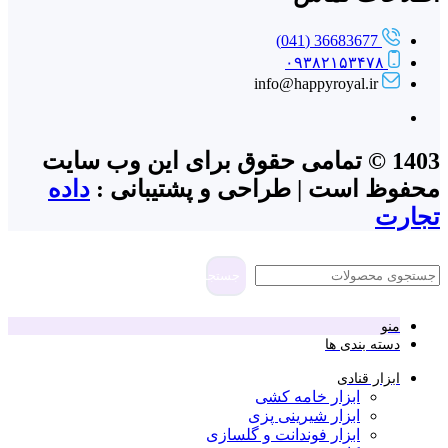
36683677 (041)
۰۹۳۸۲۱۵۳۴۷۸
info@happyroyal.ir
1403 © تمامی حقوق برای این وب سایت
محفوظ است | طراحی و پشتیبانی :
داده
تجارت
جستجو
منو
دسته بندی ها
ابزار قنادی
ابزار خامه کشی
ابزار شیرینی پزی
ابزار فوندانت و گلسازی