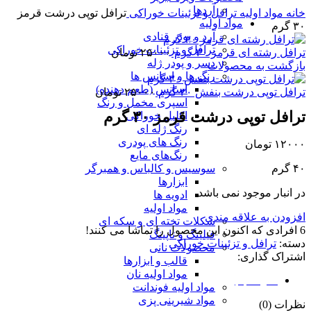
آردها
خانه
مواد اولیه
ترافل و تزئینات خوراکی
ترافل توپی درشت قرمز
مواد اولیه
۳۰ گرم
آرد و پودر قنادی
ترافل و تزئینات خوراکی
ترافل رشته ای قرمز ۳۰ گرم
۲۵۰۰۰
تومان
دسر و پودر ژله
بازگشت به محصولات
رنگ ها و اسانس ها
اسانس (طعم دهنده)
ترافل توپی درشت بنفش ۳۰ گرم
۲۵۰۰۰
تومان
اسپری مخمل و رنگ
ترافل توپی درشت قرمز ۳۰ گرم
اکلیل خوراکی
رنگ ژله ای
رنگ های پودری
۱۲۰۰۰
تومان
رنگ‌های مایع
سوسیس و کالباس و همبرگر
۴۰ گرم
ابزارها
در انبار موجود نمی باشد
ادویه ها
مواد اولیه
افزودن به علاقه مندی
شکلات تخته ای و سکه ای
6
افرادی که اکنون این محصول را تماشا می کنند!
فیلینگ و تاپینگ
دسته:
ترافل و تزئینات خوراکی
محصولات نانی
اشتراک گذاری:
قالب و ابزارها
مواد اولیه نان
نظرات (0)
مواد اولیه فوندانت
مواد شیرینی پزی
نظرات (0)