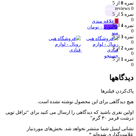
نمره
0
از 5
0 reviews
جستجو
نمره
5
از 5
0
0
علاقه مندی
نمره
4
از 5
0
مورد
۰
تومان
0
منو
نمره
3
از 5
0
نمره
2
از 5
0
جستجو
نمره
1
از 5
0
دیدگاهها
پاک‌کردن فیلترها
هیچ دیدگاهی برای این محصول نوشته نشده است.
اولین نفری باشید که دیدگاهی را ارسال می کنید برای “ترافل توپی
درشت قرمز ۳۰ گرم”
نشانی ایمیل شما منتشر نخواهد شد.
بخش‌های موردنیاز
علامت‌گذاری شده‌اند
*