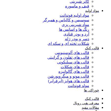
کاتر شیرینی
قیف و ماسوره
مواد اولیه
مواد اولیه فوندانت
سوسیس و کالباس و همبرگر
مواد شیرینی پزی
رنگ ها و اسانس ها
آرد و پودر قنادی
دسر و پودر ژله
شکلات تخته ای و سکه ای
قالب کیک
قالب های آلومینیومی
قالب های تفلون و گرانیتی
قالب های سیلیکونی
قالب های شکلات
قالب های گالوانیزه
قالب مونو و میگروپورشن
قالب های هواپز (ایرفرایر)
مولد فوندانت
خوراکی ها
قالب کیک
معرفی هپی رویال
مقالات مفید