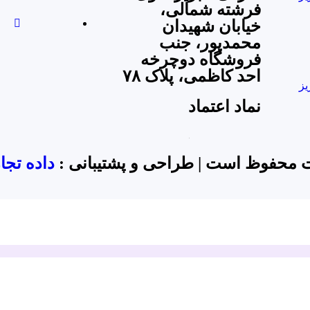
فرشته شمالی،
خیابان شهیدان
محمدپور، جنب
فروشگاه دوچرخه
احد کاظمی، پلاک ۷۸
یز
نماد اعتماد
داده تج