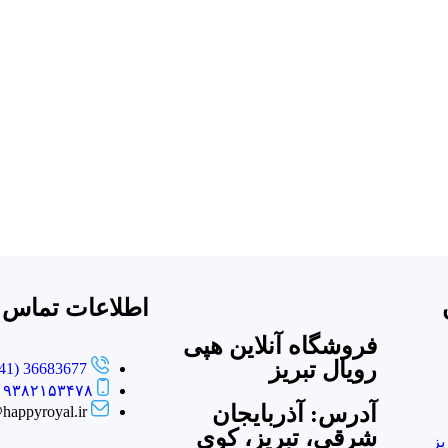
اطلاعات تماس
فروشگاه آنلاین هپی
رویال تبریز
36683677 (041)
۰۹۳۸۲۱۵۳۴۷۸
آدرس: آذربایجان
happyroyal.ir
شرقی، تبریز، کوی
یز