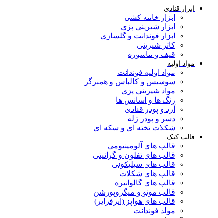
ابزار قنادی
ابزار خامه کشی
ابزار شیرینی پزی
ابزار فوندانت و گلسازی
کاتر شیرینی
قیف و ماسوره
مواد اولیه
مواد اولیه فوندانت
سوسیس و کالباس و همبرگر
مواد شیرینی پزی
رنگ ها و اسانس ها
آرد و پودر قنادی
دسر و پودر ژله
شکلات تخته ای و سکه ای
قالب کیک
قالب های آلومینیومی
قالب های تفلون و گرانیتی
قالب های سیلیکونی
قالب های شکلات
قالب های گالوانیزه
قالب مونو و میگروپورشن
قالب های هواپز (ایرفرایر)
مولد فوندانت