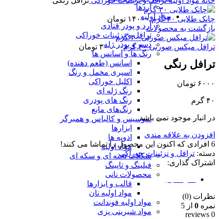
خانه
مواد اولیه
ترافل و تزئینات خوراکی
ترافل رنگی
آردها
مواد اولیه
چانک طلایی ۳۰ گرم
۱۴۰۰۰
تومان
آرد و پودر قنادی
بازگشت به محصولات
ترافل و تزئینات خوراکی
دسر و پودر ژله
ترافل میکس صورتی ۳۰ گرم
۳۰۰۰۰
تومان
رنگ ها و اسانس ها
ترافل رنگی
اسانس (طعم دهنده)
اسپری مخمل و رنگ
اکلیل خوراکی
۶۰۰۰
تومان
رنگ ژله ای
رنگ های پودری
۴۰ گرم
رنگ‌های مایع
در انبار موجود نمی باشد
سوسیس و کالباس و همبرگر
ابزارها
افزودن به علاقه مندی
ادویه ها
6
افرادی که اکنون این محصول را تماشا می کنند!
مواد اولیه
دسته:
ترافل و تزئینات خوراکی
شکلات تخته ای و سکه ای
اشتراک گذاری:
فیلینگ و تاپینگ
محصولات نانی
نظرات (0)
قالب و ابزارها
مواد اولیه نان
نظرات (0)
مواد اولیه فوندانت
نمره
0
از 5
مواد شیرینی پزی
0 reviews