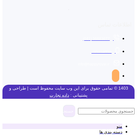
اطلاعات تماس
36683677 (041)
۰۹۳۸۲۱۵۳۴۷۸
info@happyroyal.ir
1403 © تمامی حقوق برای این وب سایت محفوظ است | طراحی و
پشتیبانی :
داده تجارت
جستجو
منو
دسته بندی ها