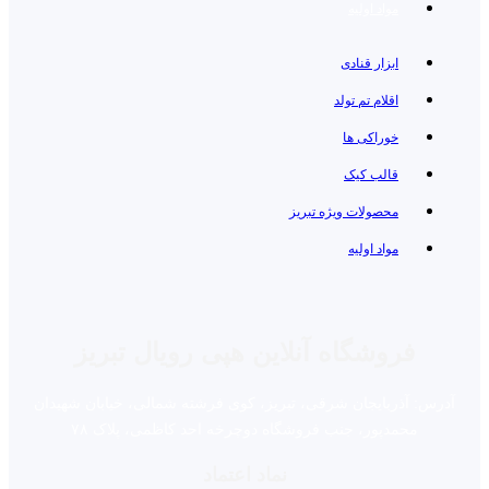
مواد اولیه
ابزار قنادی
اقلام تم تولد
خوراکی ها
قالب کیک
محصولات ویژه تبریز
مواد اولیه
فروشگاه آنلاین هپی رویال تبریز
آدرس: آذربایجان شرقی، تبریز، کوی فرشته شمالی، خیابان شهیدان
محمدپور، جنب فروشگاه دوچرخه احد کاظمی، پلاک ۷۸
نماد اعتماد