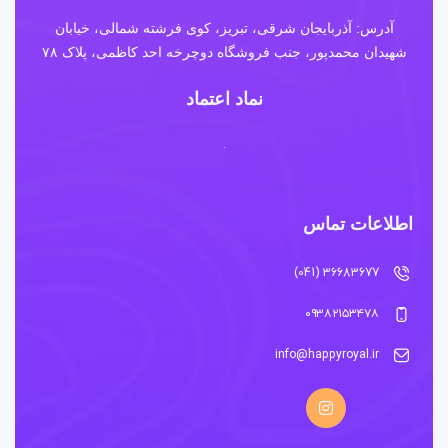
آدرس: آذربایجان شرقی، تبریز، کوی فرشته شمالی، خیابان
شهیدان محمدپور، جنب فروشگاه دوچرخه احد کاظمی، پلاک ۷۸
نماد اعتماد
اطلاعات تماس
36683677 (041)
۰۹۳۸۲۱۵۳۴۷۸
info@happyroyal.ir