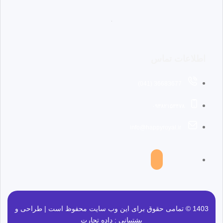
اطلاعات تماس
36683677 (041)
۰۹۳۸۲۱۵۳۴۷۸
info@happyroyal.ir
1403 © تمامی حقوق برای این وب سایت محفوظ است | طراحی و
پشتیبانی :
داده تجارت