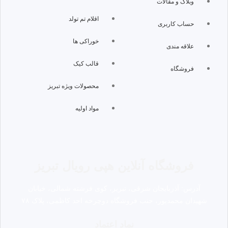
وبلاگ و مقالات
اقلام تم تولد
حساب کاربری
خوراکی ها
علاقه مندی
قالب کیک
فروشگاه
محصولات ویژه تبریز
مواد اولیه
فروشگاه آنلاین هپی رویال تبریز
آدرس: آذربایجان شرقی، تبریز، کوی فرشته شمالی، خیابان
شهیدان محمدپور، جنب فروشگاه دوچرخه احد کاظمی، پلاک ۷۸
نماد اعتماد