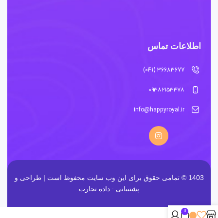
اطلاعات تماس
36683677 (041)
۰۹۳۸۲۱۵۳۴۷۸
info@happyroyal.ir
1403 © تمامی حقوق برای این وب سایت محفوظ است | طراحی و
پشتیبانی :
داده تجارت
0