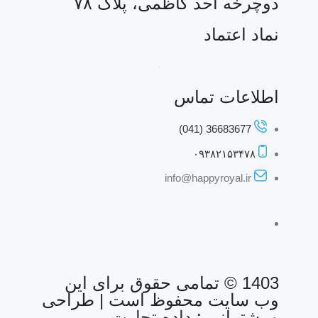
دوچرخه احد کاظمی، پلاک ۷۸
نماد اعتماد
اطلاعات تماس
36683677 (041)
۰۹۳۸۲۱۵۳۴۷۸
info@happyroyal.ir
1403 © تمامی حقوق برای این
وب سایت محفوظ است | طراحی
و پشتیبانی :
داده تجارت