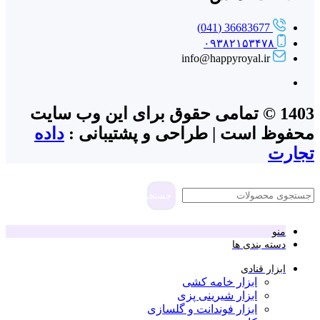
36683677 (041)
۰۹۳۸۲۱۵۳۴۷۸
info@happyroyal.ir
1403 © تمامی حقوق برای این وب سایت
محفوظ است | طراحی و پشتیبانی :
داده
تجارت
جستجو
منو
دسته بندی ها
ابزار قنادی
ابزار خامه کشی
ابزار شیرینی پزی
ابزار فوندانت و گلسازی