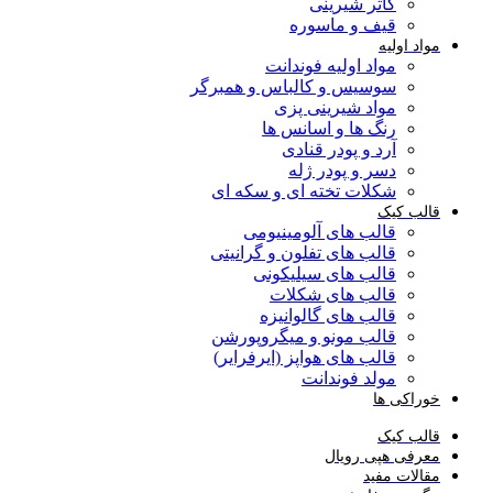
کاتر شیرینی
قیف و ماسوره
مواد اولیه
مواد اولیه فوندانت
سوسیس و کالباس و همبرگر
مواد شیرینی پزی
رنگ ها و اسانس ها
آرد و پودر قنادی
دسر و پودر ژله
شکلات تخته ای و سکه ای
قالب کیک
قالب های آلومینیومی
قالب های تفلون و گرانیتی
قالب های سیلیکونی
قالب های شکلات
قالب های گالوانیزه
قالب مونو و میگروپورشن
قالب های هواپز (ایرفرایر)
مولد فوندانت
خوراکی ها
قالب کیک
معرفی هپی رویال
مقالات مفید