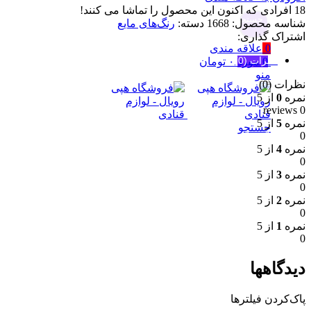
18
افرادی که اکنون این محصول را تماشا می کنند!
جستجو
شناسه محصول:
1668
دسته:
رنگ‌های مایع
اشتراک گذاری:
0
علاقه مندی
نظرات (0)
0
مورد
۰
تومان
منو
نظرات (0)
نمره
0
از 5
0 reviews
نمره
5
از 5
جستجو
0
نمره
4
از 5
0
نمره
3
از 5
0
نمره
2
از 5
0
نمره
1
از 5
0
دیدگاهها
پاک‌کردن فیلترها