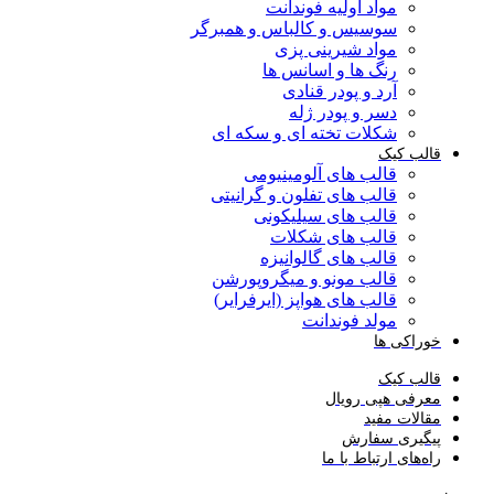
مواد اولیه فوندانت
سوسیس و کالباس و همبرگر
مواد شیرینی پزی
رنگ ها و اسانس ها
آرد و پودر قنادی
دسر و پودر ژله
شکلات تخته ای و سکه ای
قالب کیک
قالب های آلومینیومی
قالب های تفلون و گرانیتی
قالب های سیلیکونی
قالب های شکلات
قالب های گالوانیزه
قالب مونو و میگروپورشن
قالب های هواپز (ایرفرایر)
مولد فوندانت
خوراکی ها
قالب کیک
معرفی هپی رویال
مقالات مفید
پیگیری سفارش
راه‌های ارتباط با ما