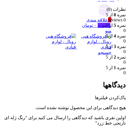
جستجو
نظرات (0)
نمره
0
از 5
0
علاقه مندی
0 reviews
0
مورد
۰
تومان
نمره
5
از 5
0
منو
نمره
4
از 5
0
نمره
3
از 5
0
جستجو
نمره
2
از 5
0
نمره
1
از 5
0
دیدگاهها
پاک‌کردن فیلترها
هیچ دیدگاهی برای این محصول نوشته نشده است.
اولین نفری باشید که دیدگاهی را ارسال می کنید برای “رنگ ژله ای
نارنجی خط زرد”