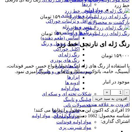
آردها
خط زرد
مواد اولیه
آرد و پودر قنادی
رنگ ژله ای زرد لیمویی خط زرد
۱۵۹۰۰۰
تومان
ترافل و تزئینات خوراکی
بازگشت به محصولات
دسر و پودر ژله
رنگ ها و اسانس ها
رنگ ژله‌ای زرد لیمویی خط زرد
۱۵۹۰۰۰
تومان
اسانس (طعم دهنده)
رنگ ژله ای نارنجی خط زرد
اسپری مخمل و رنگ
اکلیل خوراکی
رنگ ژله ای
۱۵۹۰۰۰
تومان
رنگ های پودری
رنگ‌های مایع
با استفاده از رنگ های ژله ای می توان انواع خمیر، خمیر فوندانت،
سوسیس و کالباس و همبرگر
آیسینگ، خامه، باترکریم، ماکارون ها و … را رنگ آمیزی نمود.
ابزارها
موجود در انبار
ادویه ها
مواد اولیه
رنگ
شکلات تخته ای و سکه ای
ژله
افزودن به سبد خرید
فیلینگ و تاپینگ
ای
افزودن به علاقه مندی
محصولات نانی
نارنجی
19
افرادی که اکنون این محصول را تماشا می کنند!
قالب و ابزارها
خط
شناسه محصول:
1662
دسته:
رنگ ژله ای
,
مواد اولیه
مواد اولیه نان
زرد
اشتراک گذاری:
مواد اولیه فوندانت
عدد
مواد شیرینی پزی
نظرات (0)