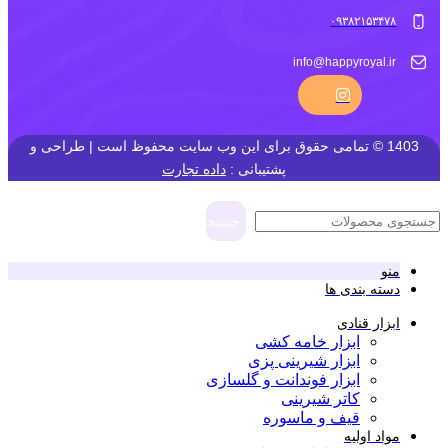
۰۹۳۸۲۱۵۳۴۷۸
info@happyroyal.ir
1403 © تمامی حقوق برای این وب سایت محفوظ است | طراحی و
پشتیبانی :
داده تجارت
جستجو
منو
دسته بندی ها
ابزار قنادی
ابزار خامه کشی
ابزار شیرینی پزی
ابزار فوندانت و گلسازی
کاتر شیرینی
قیف و ماسوره
مواد اولیه