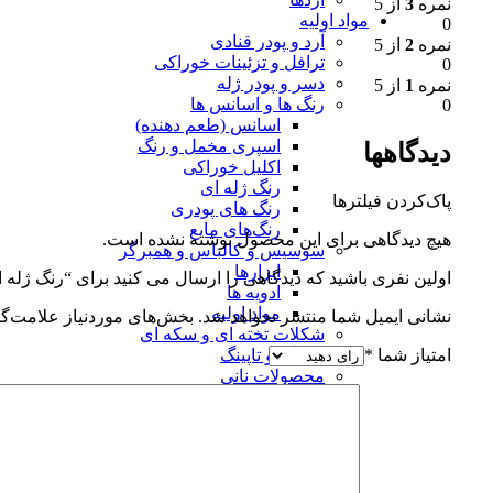
نمره
3
از 5
مواد اولیه
0
آرد و پودر قنادی
نمره
2
از 5
ترافل و تزئینات خوراکی
0
دسر و پودر ژله
نمره
1
از 5
رنگ ها و اسانس ها
0
اسانس (طعم دهنده)
اسپری مخمل و رنگ
دیدگاهها
اکلیل خوراکی
رنگ ژله ای
پاک‌کردن فیلترها
رنگ های پودری
رنگ‌های مایع
هیچ دیدگاهی برای این محصول نوشته نشده است.
سوسیس و کالباس و همبرگر
ابزارها
اولین نفری باشید که دیدگاهی را ارسال می کنید برای “رنگ ژله ای آبی د
ادویه ها
مواد اولیه
نشانی ایمیل شما منتشر نخواهد شد.
بخش‌های موردنیاز علامت‌گذ
شکلات تخته ای و سکه ای
امتیاز شما
*
فیلینگ و تاپینگ
محصولات نانی
قالب و ابزارها
مواد اولیه نان
مواد اولیه فوندانت
مواد شیرینی پزی