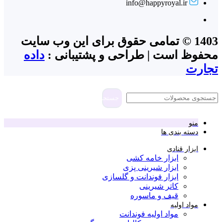
info@happyroyal.ir
1403 © تمامی حقوق برای این وب سایت
محفوظ است | طراحی و پشتیبانی :
داده
تجارت
جستجو
منو
دسته بندی ها
ابزار قنادی
ابزار خامه کشی
ابزار شیرینی پزی
ابزار فوندانت و گلسازی
کاتر شیرینی
قیف و ماسوره
مواد اولیه
مواد اولیه فوندانت