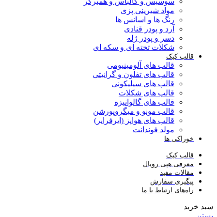
سوسیس و کالباس و همبرگر
مواد شیرینی پزی
رنگ ها و اسانس ها
آرد و پودر قنادی
دسر و پودر ژله
شکلات تخته ای و سکه ای
قالب کیک
قالب های آلومینیومی
قالب های تفلون و گرانیتی
قالب های سیلیکونی
قالب های شکلات
قالب های گالوانیزه
قالب مونو و میگروپورشن
قالب های هواپز (ایرفرایر)
مولد فوندانت
خوراکی ها
قالب کیک
معرفی هپی رویال
مقالات مفید
پیگیری سفارش
راه‌های ارتباط با ما
سبد خرید
بستن