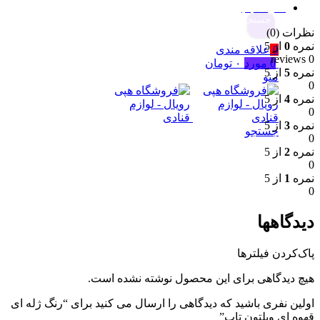
نظرات (0)
جستجو
نظرات (0)
نمره
0
از 5
0
علاقه مندی
0 reviews
0
مورد
۰
تومان
نمره
5
از 5
منو
0
نمره
4
از 5
0
نمره
3
از 5
جستجو
0
نمره
2
از 5
0
نمره
1
از 5
0
دیدگاهها
پاک‌کردن فیلترها
هیچ دیدگاهی برای این محصول نوشته نشده است.
اولین نفری باشید که دیدگاهی را ارسال می کنید برای “رنگ ژله ای
قهوه ای ویلتون تاپ”