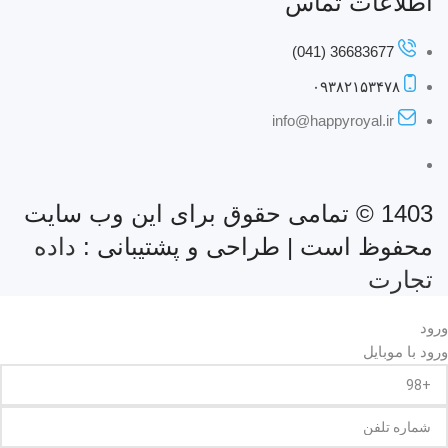
اطلاعات تماس
36683677 (041)
۰۹۳۸۲۱۵۳۴۷۸
info@happyroyal.ir
1403 © تمامی حقوق برای این وب سایت
محفوظ است | طراحی و پشتیبانی :
داده
تجارت
ورود
ورود با موبایل