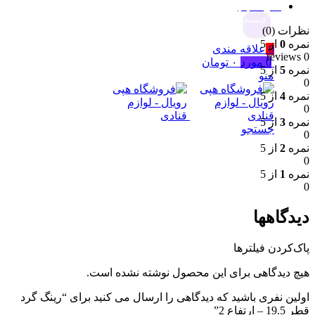
نظرات (0)
جستجو
ت (0)
ه
0
از 5
0
علاقه مندی
0
مورد
۰
تومان
ه
5
از 5
منو
ه
4
از 5
ه
3
از 5
جستجو
ه
2
از 5
ه
1
از 5
گاهها
کردن فیلترها
دیدگاهی برای این محصول نوشته نشده است.
ن نفری باشید که دیدگاهی را ارسال می کنید برای “رینگ گرد
اع 2”