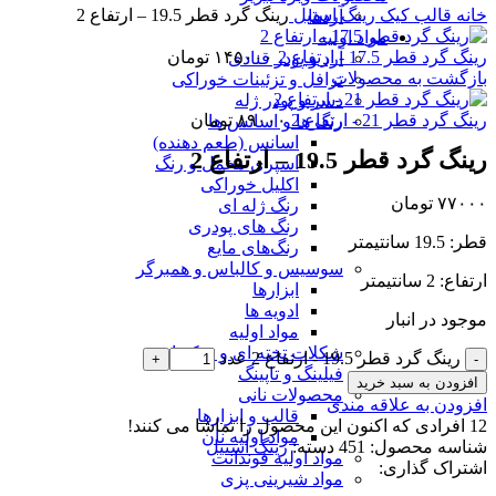
ه
قالب کیک
رینگ استیل
رینگ گرد قطر 19.5 – ارتفاع 2
آردها
مواد اولیه
د قطر 17.5 - ارتفاع 2
۱۴۵۰۰۰
تومان
آرد و پودر قنادی
گشت به محصولات
ترافل و تزئینات خوراکی
دسر و پودر ژله
د قطر 21 - ارتفاع 2
۸۹۰۰۰
تومان
رنگ ها و اسانس ها
اسانس (طعم دهنده)
گرد قطر 19.5 – ارتفاع 2
اسپری مخمل و رنگ
اکلیل خوراکی
۷۷
تومان
رنگ ژله ای
رنگ های پودری
نتیمتر
رنگ‌های مایع
سوسیس و کالباس و همبرگر
سانتیمتر
ابزارها
ادویه ها
د در انبار
مواد اولیه
شکلات تخته ای و سکه ای
رینگ گرد قطر 19.5 - ارتفاع 2 عدد
فیلینگ و تاپینگ
ودن به سبد خرید
محصولات نانی
دن به علاقه مندی
قالب و ابزارها
فرادی که اکنون این محصول را تماشا می کنند!
مواد اولیه نان
سه محصول:
451
دسته:
رینگ استیل
مواد اولیه فوندانت
اک گذاری:
مواد شیرینی پزی