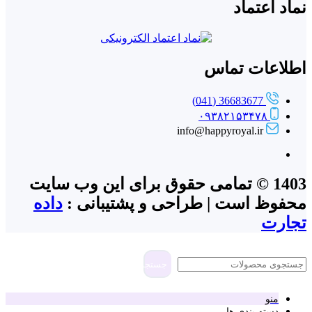
د اعتماد
لاعات تماس
36683677 (041)
۰۹۳۸۲۱۵۳۴۷۸
info@happyroyal.ir
1403 © تمامی حقوق برای این وب سایت
وظ است | طراحی و پشتیبانی :
داده
ارت
جستجو
منو
دسته بندی ها