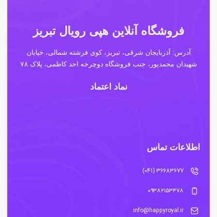
فروشگاه آنلاین هپی رویال تبریز
آدرس: آذربایجان شرقی، تبریز، کوی فرشته شمالی، خیابان
شهیدان محمدپور، جنب فروشگاه دوچرخه احد کاظمی، پلاک ۷۸
نماد اعتماد
اطلاعات تماس
36683677 (041)
۰۹۳۸۲۱۵۳۴۷۸
info@happyroyal.ir